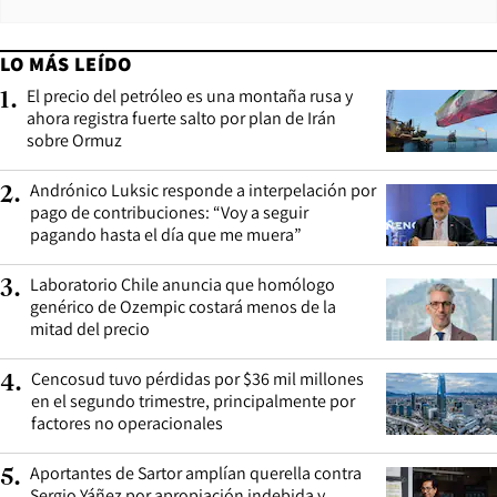
LO MÁS LEÍDO
El precio del petróleo es una montaña rusa y
1
.
ahora registra fuerte salto por plan de Irán
sobre Ormuz
Andrónico Luksic responde a interpelación por
2
.
pago de contribuciones: “Voy a seguir
pagando hasta el día que me muera”
Laboratorio Chile anuncia que homólogo
3
.
genérico de Ozempic costará menos de la
mitad del precio
Cencosud tuvo pérdidas por $36 mil millones
4
.
en el segundo trimestre, principalmente por
factores no operacionales
Aportantes de Sartor amplían querella contra
5
.
Sergio Yáñez por apropiación indebida y