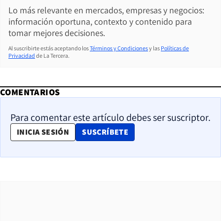
Lo más relevante en mercados, empresas y negocios:
información oportuna, contexto y contenido para
tomar mejores decisiones.
Al suscribirte estás aceptando los
Términos y Condiciones
y las
Políticas de
Privacidad
de La Tercera.
COMENTARIOS
Para comentar este artículo debes ser suscriptor.
OPENS IN NEW WINDOW
INICIA SESIÓN
SUSCRÍBETE