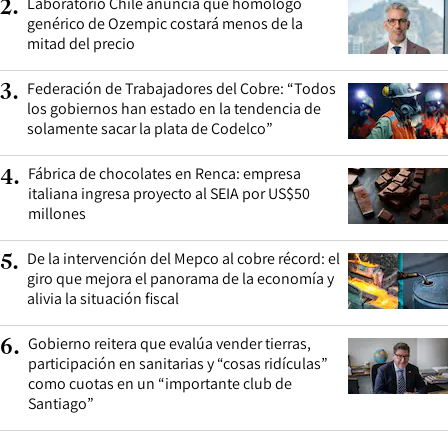
Laboratorio Chile anuncia que homólogo
2
.
genérico de Ozempic costará menos de la
mitad del precio
Federación de Trabajadores del Cobre: “Todos
3
.
los gobiernos han estado en la tendencia de
solamente sacar la plata de Codelco”
Fábrica de chocolates en Renca: empresa
4
.
italiana ingresa proyecto al SEIA por US$50
millones
De la intervención del Mepco al cobre récord: el
5
.
giro que mejora el panorama de la economía y
alivia la situación fiscal
Gobierno reitera que evalúa vender tierras,
6
.
participación en sanitarias y “cosas ridículas”
como cuotas en un “importante club de
Santiago”