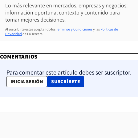
Lo más relevante en mercados, empresas y negocios:
información oportuna, contexto y contenido para
tomar mejores decisiones.
Al suscribirte estás aceptando los
Términos y Condiciones
y las
Políticas de
Privacidad
de La Tercera.
COMENTARIOS
Para comentar este artículo debes ser suscriptor.
OPENS IN NEW WINDOW
INICIA SESIÓN
SUSCRÍBETE