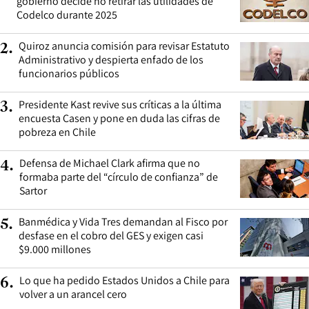
gobierno decide no retirar las utilidades de
Codelco durante 2025
Quiroz anuncia comisión para revisar Estatuto
2
.
Administrativo y despierta enfado de los
funcionarios públicos
Presidente Kast revive sus críticas a la última
3
.
encuesta Casen y pone en duda las cifras de
pobreza en Chile
Defensa de Michael Clark afirma que no
4
.
formaba parte del “círculo de confianza” de
Sartor
Banmédica y Vida Tres demandan al Fisco por
5
.
desfase en el cobro del GES y exigen casi
$9.000 millones
Lo que ha pedido Estados Unidos a Chile para
6
.
volver a un arancel cero