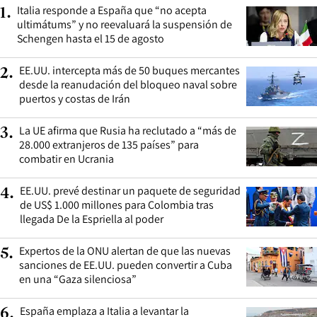
Italia responde a España que “no acepta
1
.
ultimátums” y no reevaluará la suspensión de
Schengen hasta el 15 de agosto
EE.UU. intercepta más de 50 buques mercantes
2
.
desde la reanudación del bloqueo naval sobre
puertos y costas de Irán
La UE afirma que Rusia ha reclutado a “más de
3
.
28.000 extranjeros de 135 países” para
combatir en Ucrania
EE.UU. prevé destinar un paquete de seguridad
4
.
de US$ 1.000 millones para Colombia tras
llegada De la Espriella al poder
Expertos de la ONU alertan de que las nuevas
5
.
sanciones de EE.UU. pueden convertir a Cuba
en una “Gaza silenciosa”
España emplaza a Italia a levantar la
6
.