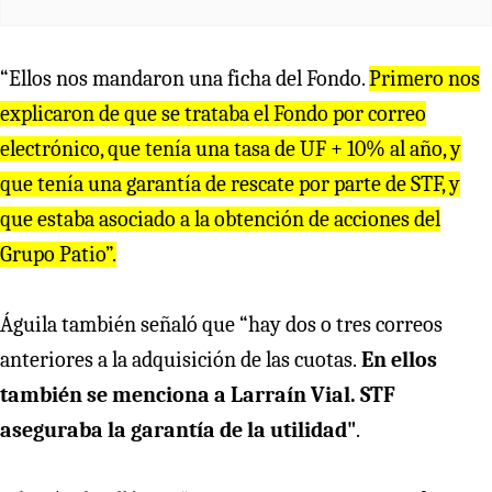
“Ellos nos mandaron una ficha del Fondo.
Primero nos
explicaron de que se trataba el Fondo por correo
electrónico, que tenía una tasa de UF + 10% al año, y
que tenía una garantía de rescate por parte de STF, y
que estaba asociado a la obtención de acciones del
Grupo Patio”.
Águila también señaló que “hay dos o tres correos
anteriores a la adquisición de las cuotas.
En ellos
también se menciona a Larraín Vial. STF
aseguraba la garantía de la utilidad"
.