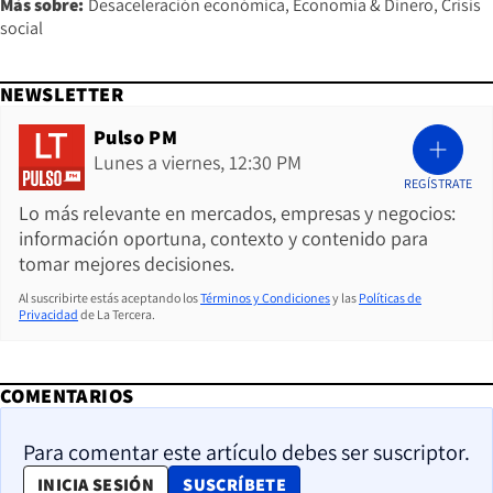
Más sobre:
Desaceleración económica
Economía & Dinero
Crisis
social
NEWSLETTER
Pulso PM
Lunes a viernes, 12:30 PM
REGÍSTRATE
Lo más relevante en mercados, empresas y negocios:
información oportuna, contexto y contenido para
tomar mejores decisiones.
Al suscribirte estás aceptando los
Términos y Condiciones
y las
Políticas de
Privacidad
de La Tercera.
COMENTARIOS
Para comentar este artículo debes ser suscriptor.
OPENS IN NEW WINDOW
INICIA SESIÓN
SUSCRÍBETE