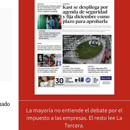
enado
La mayoría no entiende el debate por el
impuesto a las empresas. El resto lee La
Tercera.