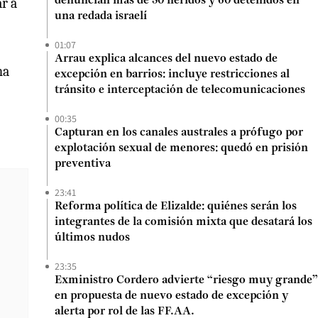
ar a
denuncian más de 50 heridos y 60 detenidos en
una redada israelí
01:07
Arrau explica alcances del nuevo estado de
na
excepción en barrios: incluye restricciones al
tránsito e interceptación de telecomunicaciones
00:35
Capturan en los canales australes a prófugo por
explotación sexual de menores: quedó en prisión
preventiva
23:41
Reforma política de Elizalde: quiénes serán los
integrantes de la comisión mixta que desatará los
últimos nudos
23:35
Exministro Cordero advierte “riesgo muy grande”
en propuesta de nuevo estado de excepción y
alerta por rol de las FF.AA.