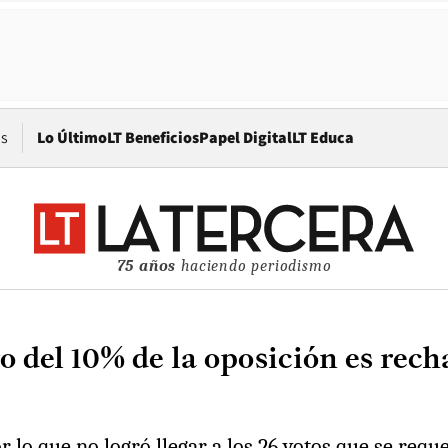
Opens in new window
os
Lo Último
LT Beneficios
Papel Digital
LT Educa
75 años
haciendo periodismo
o del 10% de la oposición es rech
por lo que no logró llegar a los 26 votos que se req