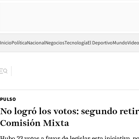
Inicio
Política
Nacional
Negocios
Tecnología
El Deportivo
Mundo
Vide
PULSO
No logró los votos: segundo retir
Comisión Mixta
Hubo 23 votos a favor de legislar esta iniciativa, 