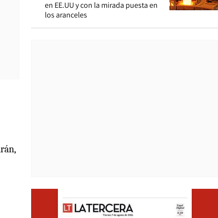
en EE.UU y con la mirada puesta en
los aranceles
arán,
Opens i