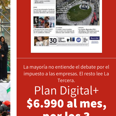
La mayoría no entiende el debate por el
impuesto a las empresas. El resto lee La
Tercera.
Plan Digital+
$6.990 al mes,
por los 3