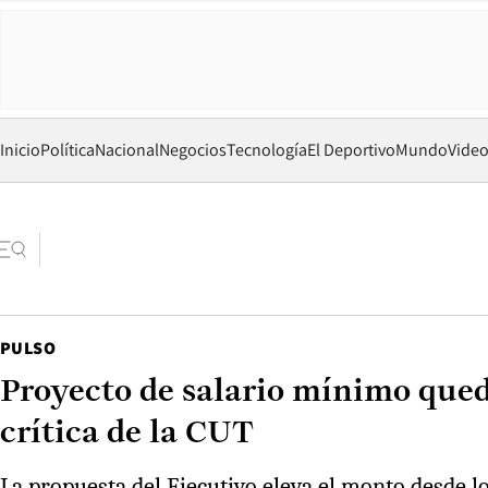
Inicio
Política
Nacional
Negocios
Tecnología
El Deportivo
Mundo
Vide
PULSO
Proyecto de salario mínimo qued
crítica de la CUT
La propuesta del Ejecutivo eleva el monto desde lo