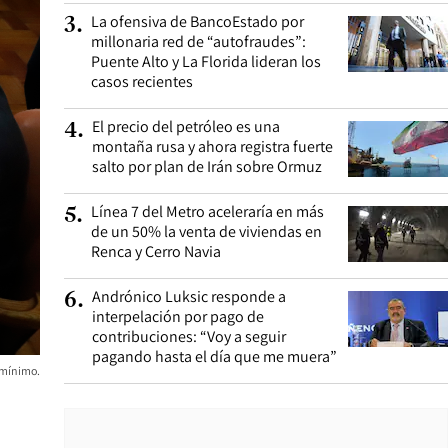
La ofensiva de BancoEstado por
3
.
millonaria red de “autofraudes”:
Puente Alto y La Florida lideran los
casos recientes
El precio del petróleo es una
4
.
montaña rusa y ahora registra fuerte
salto por plan de Irán sobre Ormuz
Línea 7 del Metro aceleraría en más
5
.
de un 50% la venta de viviendas en
Renca y Cerro Navia
Andrónico Luksic responde a
6
.
interpelación por pago de
contribuciones: “Voy a seguir
pagando hasta el día que me muera”
o mínimo.