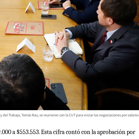
y del Trabajo, Tomás Rau, se reunieron con la CUT para iniciar las negociaciones por salari
.000 a $553.553. Esta cifra contó con la aprobación por