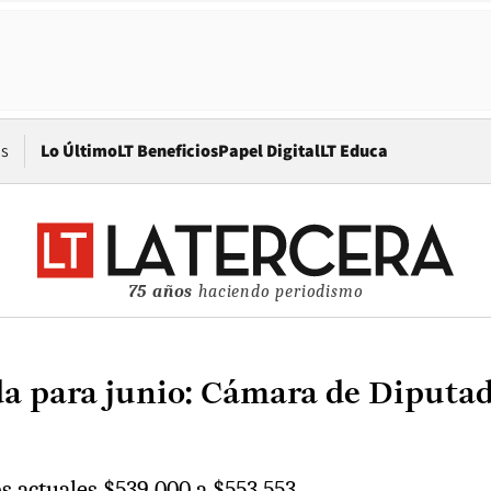
Opens in new window
os
Lo Último
LT Beneficios
Papel Digital
LT Educa
75 años
haciendo periodismo
a para junio: Cámara de Diputad
s actuales $539.000 a $553.553.