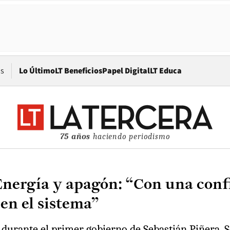
Opens in new window
os
Lo Último
LT Beneficios
Papel Digital
LT Educa
75 años
haciendo periodismo
Energía y apagón: “Con una confi
 en el sistema”
durante el primer gobierno de Sebastián Piñera. Se