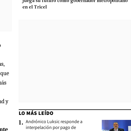
juega su futuro como gobernador metropolitano
en el Tricel
o
s,
 que
más
ad y
LO MÁS LEÍDO
Andrónico Luksic responde a
1
.
interpelación por pago de
ente