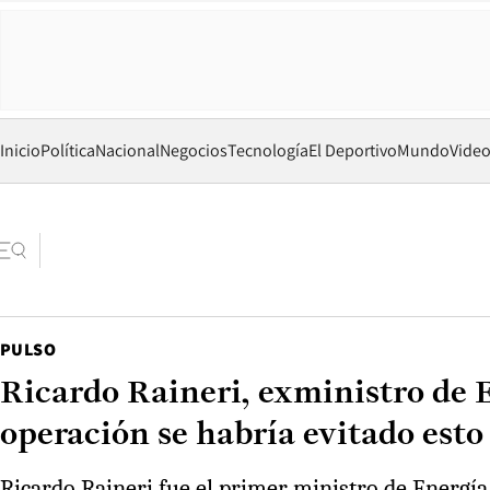
Inicio
Política
Nacional
Negocios
Tecnología
El Deportivo
Mundo
Vide
PULSO
Ricardo Raineri, exministro de 
operación se habría evitado esto
Ricardo Raineri fue el primer ministro de Energía 