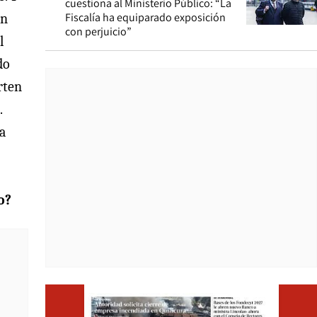
cuestiona al Ministerio Público: “La
Fiscalía ha equiparado exposición
an
con perjuicio”
l
do
rten
.
a
o?
Opens i