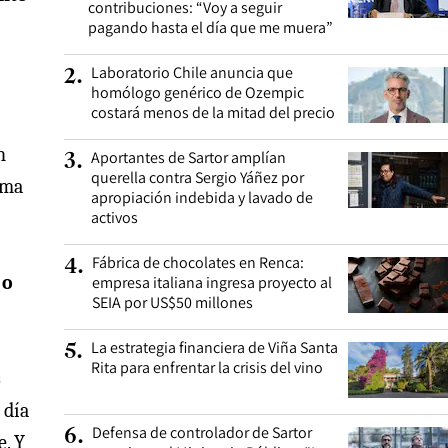
contribuciones: “Voy a seguir
pagando hasta el día que me muera”
Laboratorio Chile anuncia que
2
.
homólogo genérico de Ozempic
costará menos de la mitad del precio
n
Aportantes de Sartor amplían
3
.
querella contra Sergio Yáñez por
ema
apropiación indebida y lavado de
activos
Fábrica de chocolates en Renca:
4
.
 o
empresa italiana ingresa proyecto al
SEIA por US$50 millones
La estrategia financiera de Viña Santa
5
.
Rita para enfrentar la crisis del vino
s
 día
Defensa de controlador de Sartor
6
.
e. Y