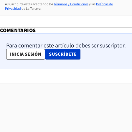
Al suscribirte estás aceptando los
Términos y Condiciones
y las
Políticas de
Privacidad
de La Tercera.
COMENTARIOS
Para comentar este artículo debes ser suscriptor.
OPENS IN NEW WINDOW
INICIA SESIÓN
SUSCRÍBETE