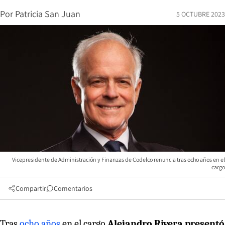
Por
Patricia San Juan
5 OCTUBRE 2023
Vicepresidente de Administración y Finanzas de Codelco renuncia tras ocho años en el
cargo
Compartir
Comentarios
Tras
ocho años
en el cargo
Alejandro Rivera presentó