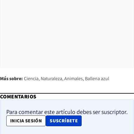
Más sobre:
Ciencia
Naturaleza
Animales
Ballena azul
COMENTARIOS
Para comentar este artículo debes ser suscriptor.
OPENS IN NEW WINDOW
INICIA SESIÓN
SUSCRÍBETE