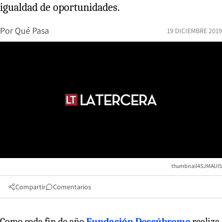
igualdad de oportunidades.
Por
Qué Pasa
19 DICIEMBRE 2019
thumbnail4SJMAUI5
Compartir
Comentarios
Como cada fin de año
Fundación Descúbreme
realiza