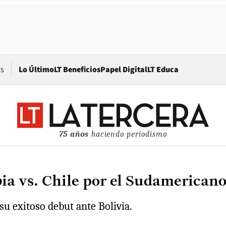
Opens in new window
os
Lo Último
LT Beneficios
Papel Digital
LT Educa
75 años
haciendo periodismo
ia vs. Chile por el Sudamerican
su exitoso debut ante Bolivia.