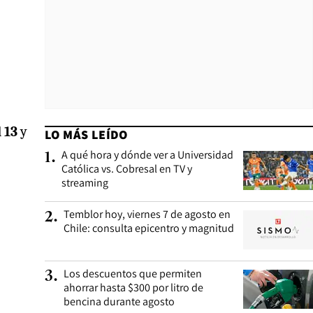
l 13
y
LO MÁS LEÍDO
A qué hora y dónde ver a Universidad
1
.
Católica vs. Cobresal en TV y
streaming
Temblor hoy, viernes 7 de agosto en
2
.
Chile: consulta epicentro y magnitud
Los descuentos que permiten
3
.
ahorrar hasta $300 por litro de
bencina durante agosto