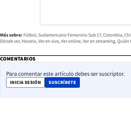
Más sobre:
Fútbol
Sudamericano Femenino Sub 17
Colombia
Chi
Dónde ver
Horario
Ver en vivo
Ver online
Ver en streaming
Quién 
COMENTARIOS
Para comentar este artículo debes ser suscriptor.
OPENS IN NEW WINDOW
INICIA SESIÓN
SUSCRÍBETE