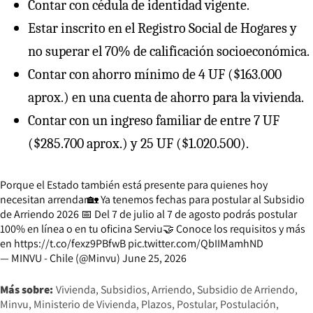
Contar con cédula de identidad vigente.
Estar inscrito en el Registro Social de Hogares y
no superar el 70% de calificación socioeconómica.
Contar con ahorro mínimo de 4 UF ($163.000
aprox.) en una cuenta de ahorro para la vivienda.
Contar con un ingreso familiar de entre 7 UF
($285.700 aprox.) y 25 UF ($1.020.500).
Porque el Estado también está presente para quienes hoy
necesitan arrendar🏡 Ya tenemos fechas para postular al Subsidio
de Arriendo 2026 📅 Del 7 de julio al 7 de agosto podrás postular
100% en línea o en tu oficina Serviu🤝 Conoce los requisitos y más
en
https://t.co/fexz9PBfwB
pic.twitter.com/QbIIMamhND
— MINVU - Chile (@Minvu)
June 25, 2026
Más sobre:
Vivienda
Subsidios
Arriendo
Subsidio de Arriendo
Minvu
Ministerio de Vivienda
Plazos
Postular
Postulación