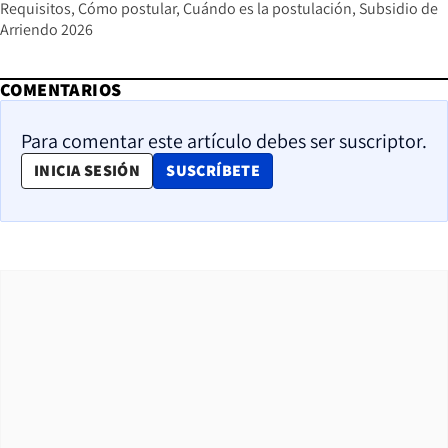
Requisitos
Cómo postular
Cuándo es la postulación
Subsidio de
Arriendo 2026
COMENTARIOS
Para comentar este artículo debes ser suscriptor.
OPENS IN NEW WINDOW
INICIA SESIÓN
SUSCRÍBETE