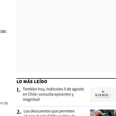
tos:
LO MÁS LEÍDO
Temblor hoy, miércoles 5 de agosto
1
.
en Chile: consulta epicentro y
magnitud
n de
T
Los descuentos que permiten
2
.