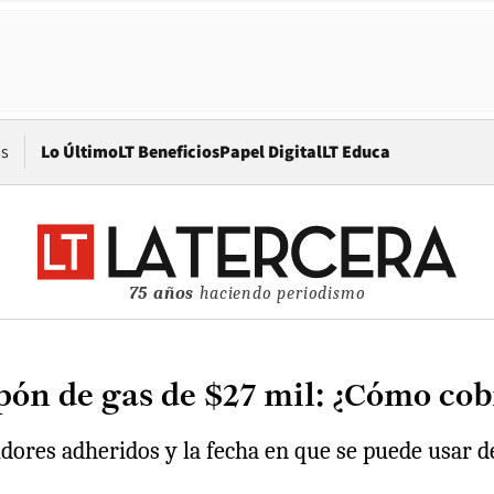
Opens in new window
os
Lo Último
LT Beneficios
Papel Digital
LT Educa
75 años
haciendo periodismo
pón de gas de $27 mil: ¿Cómo cobr
idores adheridos y la fecha en que se puede usar 