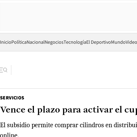
Inicio
Política
Nacional
Negocios
Tecnología
El Deportivo
Mundo
Vide
SERVICIOS
Vence el plazo para activar el cu
El subsidio permite comprar cilindros en distribu
online.