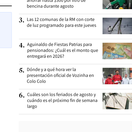
ahorrar hasta $300 por litro de
bencina durante agosto
Las 12 comunas de la RM con corte
3
.
de luz programado para este jueves
Aguinaldo de Fiestas Patrias para
4
.
pensionados: ¿Cuál es el monto que
entregará en 2026?
Dónde y a qué hora ver la
5
.
presentación oficial de Vozinha en
Colo Colo
Cuáles son los feriados de agosto y
6
.
cuándo es el próximo fin de semana
largo