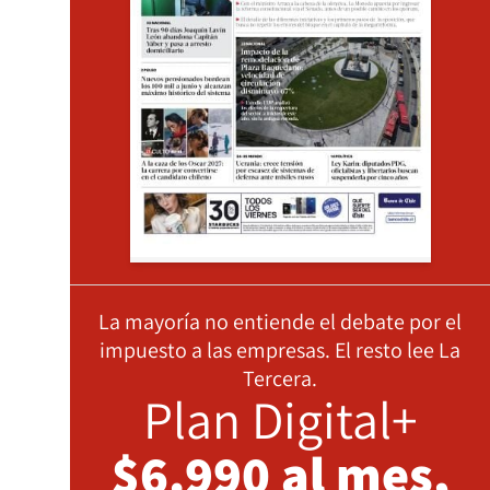
La mayoría no entiende el debate por el
impuesto a las empresas. El resto lee La
Tercera.
Plan Digital+
$6.990 al mes,