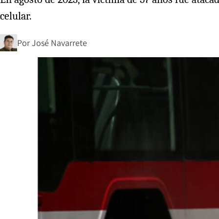
celular.
Por
José Navarrete