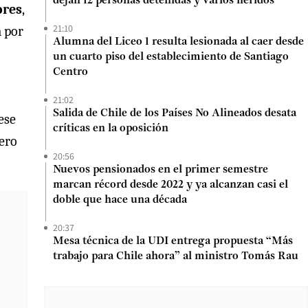
dejan 12 personas detenidas y varios heridos
ores
,
21:10
a por
Alumna del Liceo 1 resulta lesionada al caer desde
un cuarto piso del establecimiento de Santiago
Centro
21:02
Salida de Chile de los Países No Alineados desata
ese
críticas en la oposición
jero
20:56
Nuevos pensionados en el primer semestre
marcan récord desde 2022 y ya alcanzan casi el
doble que hace una década
20:37
Mesa técnica de la UDI entrega propuesta “Más
trabajo para Chile ahora” al ministro Tomás Rau