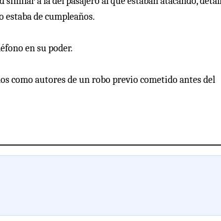
 similar a la del pasajero al que estaban atacando, detal
ijo estaba de cumpleaños.
léfono en su poder.
ados como autores de un robo previo cometido antes del