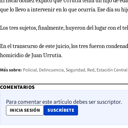
El fiscal Gómez explicó que Urrutia tenía un hijo de edad
que lo llevo a intervenir en lo que ocurría. Ese día su h
Los tres sujetos, finalmente, huyeron del lugar con el te
En el transcurso de este juicio, los tres fueron conden
homicidio de Juan Urrutia.
Más sobre:
Policial
Delincuencia
Seguridad
Red
Estación Central
COMENTARIOS
Para comentar este artículo debes ser suscriptor.
OPENS IN NEW WINDOW
INICIA SESIÓN
SUSCRÍBETE