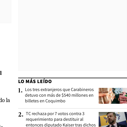
l
LO MÁS LEÍDO
Los tres extranjeros que Carabineros
1
.
detuvo con más de $540 millones en
do la
billetes en Coquimbo
TC rechaza por 7 votos contra 3
2
.
requerimiento para destituir al
entonces diputado Kaiser tras dichos