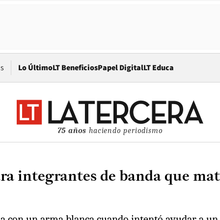
Opens in new window
os
Lo Último
LT Beneficios
Papel Digital
LT Educa
75 años
haciendo periodismo
para integrantes de banda que ma
ada con un arma blanca cuando intentó ayudar a un