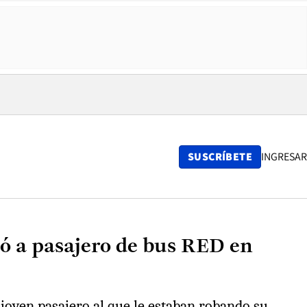
SUSCRÍBETE
INGRESAR
tó a pasajero de bus RED en
 joven pasajero al que le estaban robando su