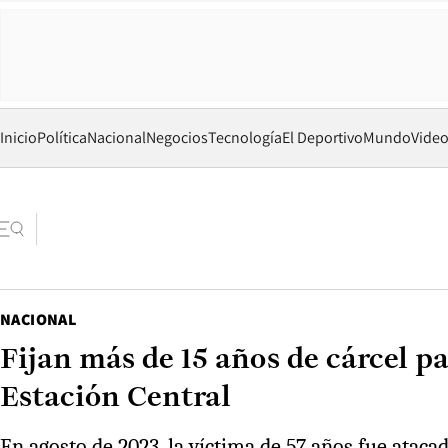
Inicio
Política
Nacional
Negocios
Tecnología
El Deportivo
Mundo
Vide
NACIONAL
Fijan más de 15 años de cárcel 
Estación Central
En agosto de 2023, la víctima de 57 años fue atac