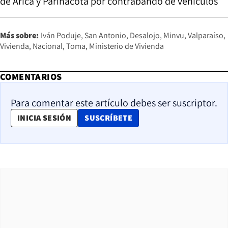
de Arica y Parinacota por contrabando de vehículos
Más sobre:
Iván Poduje
San Antonio
Desalojo
Minvu
Valparaíso
Vivienda
Nacional
Toma
Ministerio de Vivienda
COMENTARIOS
Para comentar este artículo debes ser suscriptor.
OPENS IN NEW WINDOW
INICIA SESIÓN
SUSCRÍBETE