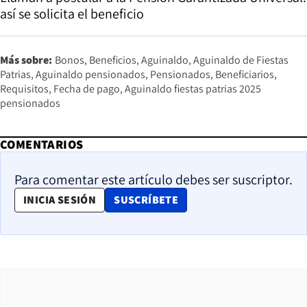
así se solicita el beneficio
Más sobre:
Bonos
Beneficios
Aguinaldo
Aguinaldo de Fiestas
Patrias
Aguinaldo pensionados
Pensionados
Beneficiarios
Requisitos
Fecha de pago
Aguinaldo fiestas patrias 2025
pensionados
COMENTARIOS
Para comentar este artículo debes ser suscriptor.
OPENS IN NEW WINDOW
INICIA SESIÓN
SUSCRÍBETE