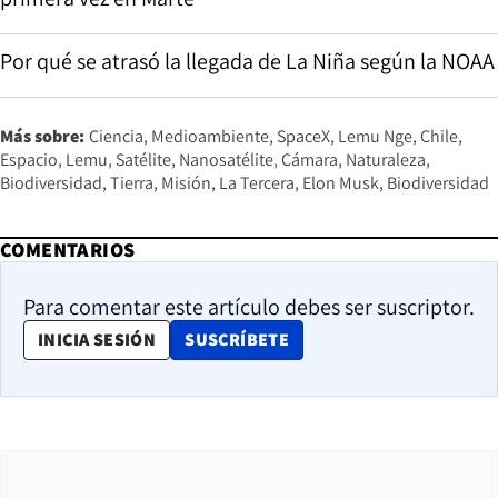
Por qué se atrasó la llegada de La Niña según la NOAA
Más sobre:
Ciencia
Medioambiente
SpaceX
Lemu Nge
Chile
Espacio
Lemu
Satélite
Nanosatélite
Cámara
Naturaleza
Biodiversidad
Tierra
Misión
La Tercera
Elon Musk
Biodiversidad
COMENTARIOS
Para comentar este artículo debes ser suscriptor.
OPENS IN NEW WINDOW
INICIA SESIÓN
SUSCRÍBETE