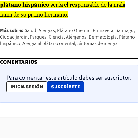
plátano hispánico
sería el responsable de la mala
fama de su primo hermano.
Más sobre:
Salud
Alergias
Plátano Oriental
Primavera
Santiago
Ciudad jardín
Parques
Ciencia
Alérgenos
Dermatología
Plátano
hispánico
Alergia al plátano oriental
Síntomas de alergia
COMENTARIOS
Para comentar este artículo debes ser suscriptor.
OPENS IN NEW WINDOW
INICIA SESIÓN
SUSCRÍBETE