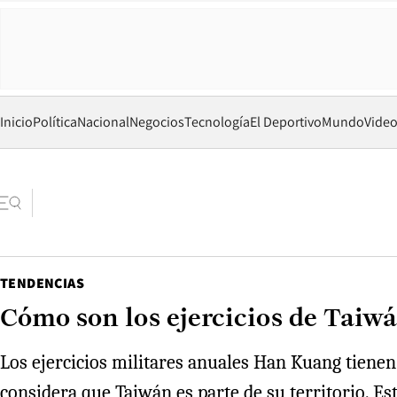
Inicio
Política
Nacional
Negocios
Tecnología
El Deportivo
Mundo
Vide
TENDENCIAS
Cómo son los ejercicios de Taiw
Los ejercicios militares anuales Han Kuang tienen 
considera que Taiwán es parte de su territorio. E