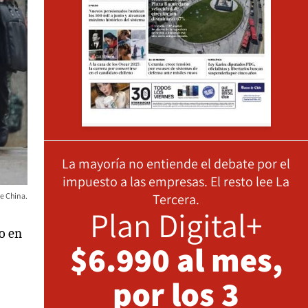
La mayoría no entiende el debate por el
impuesto a las empresas. El resto lee La
Tercera.
e China.
Plan Digital+
o en
$6.990 al mes,
por los 3