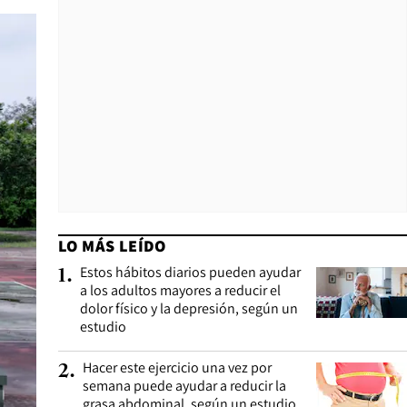
LO MÁS LEÍDO
Estos hábitos diarios pueden ayudar
1
.
a los adultos mayores a reducir el
dolor físico y la depresión, según un
estudio
Hacer este ejercicio una vez por
2
.
semana puede ayudar a reducir la
grasa abdominal, según un estudio