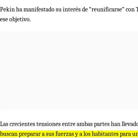
Pekín ha manifestado su interés de “reunificarse” con T
ese objetivo.
Las crecientes tensiones entre ambas partes han llevad
buscan preparar a sus fuerzas y a los habitantes para un