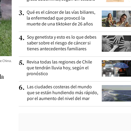
Qué es el cáncer de las vías biliares,
3
.
la enfermedad que provocó la
muerte de una tiktoker de 26 años
Soy genetista y esto es lo que debes
4
.
saber sobre el riesgo de cáncer si
tienes antecedentes familiares
e China.
Revisa todas las regiones de Chile
5
.
que tendrán lluvia hoy, según el
pronóstico
la
Las ciudades costeras del mundo
6
.
que se están hundiendo más rápido,
por el aumento del nivel del mar