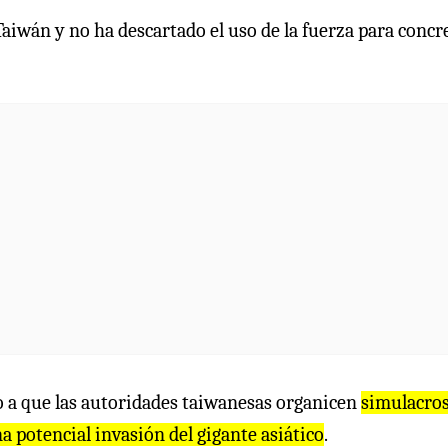
aiwán y no ha descartado el uso de la fuerza para concr
o a que las autoridades taiwanesas organicen
simulacro
a potencial invasión del gigante asiático
.