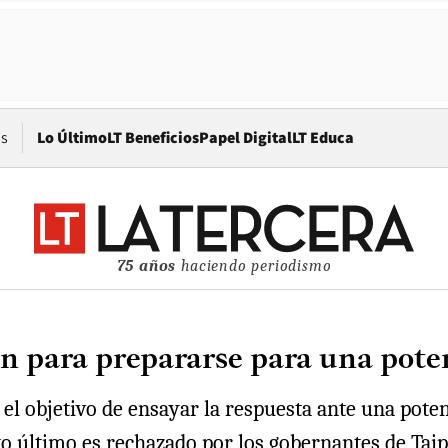
Opens in new window
os
Lo Último
LT Beneficios
Papel Digital
LT Educa
75 años
haciendo periodismo
án para prepararse para una pote
el objetivo de ensayar la respuesta ante una poten
sto último es rechazado por los gobernantes de Tai