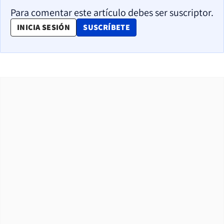
Para comentar este artículo debes ser suscriptor.
OPENS IN NEW WINDOW
INICIA SESIÓN
SUSCRÍBETE