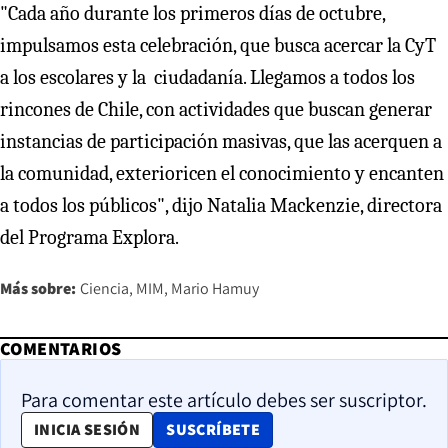
"Cada año durante los primeros días de octubre,
impulsamos esta celebración, que busca acercar la CyT
a los escolares y la ciudadanía. Llegamos a todos los
rincones de Chile, con actividades que buscan generar
instancias de participación masivas, que las acerquen a
la comunidad, exterioricen el conocimiento y encanten
a todos los públicos", dijo Natalia Mackenzie, directora
del Programa Explora.
Más sobre:
Ciencia
MIM
Mario Hamuy
COMENTARIOS
Para comentar este artículo debes ser suscriptor.
OPENS IN NEW WINDOW
INICIA SESIÓN
SUSCRÍBETE