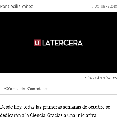
Por
Cecilia Yáñez
7 OCTUBRE 2018
Niños en el MIM / Conicyt
Compartir
Comentarios
Desde hoy, todas las primeras semanas de octubre se
dedicarán a la Ciencia. Gracias a una iniciativa