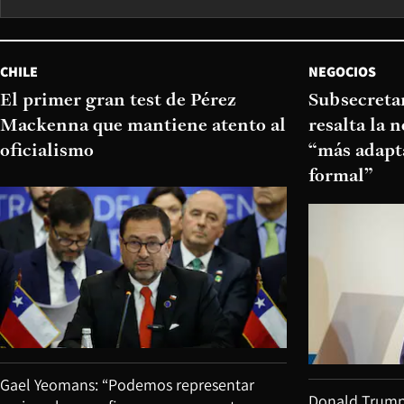
CHILE
NEGOCIOS
El primer gran test de Pérez
Subsecretar
Mackenna que mantiene atento al
resalta la 
oficialismo
“más adapt
formal”
Gael Yeomans: “Podemos representar
Donald Trump v