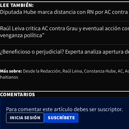
LEE TAMBIÉN:
Diputada Hube marca distancia con RN por AC contra G
Raúl Leiva critica AC contra Grau y eventual acción c
venganza política”
¿Beneficioso o perjudicial? Experta analiza apertura d
Más sobre:
Desde la Redacción
Raúl Leiva
Constanza Hube
AC
Ac
haitianos
COMENTARIOS
Para comentar este artículo debes ser suscriptor.
OPENS IN NEW WINDOW
INICIA SESIÓN
SUSCRÍBETE