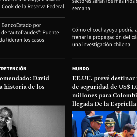
sectores serán los más fríos 
a Cook de la Reserva Federal
semana
e BancoEstado por
Cómo el cochayuyo podría 
d de “autofraudes”: Puente
frenar la propagación del c
ida lideran los casos
una investigación chilena
TRETENCIÓN
MUNDO
ecomendado: David
EE.UU. prevé destinar
a historia de los
de seguridad de US$ 1
millones para Colombi
llegada De la Espriella