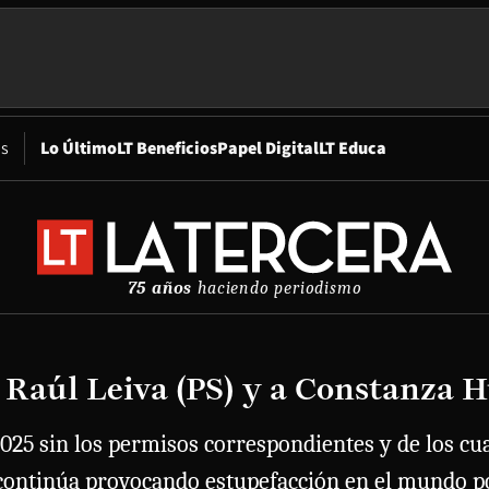
Opens in new window
os
Lo Último
LT Beneficios
Papel Digital
LT Educa
75 años
haciendo periodismo
a Raúl Leiva (PS) y a Constanza 
025 sin los permisos correspondientes y de los cu
 continúa provocando estupefacción en el mundo po