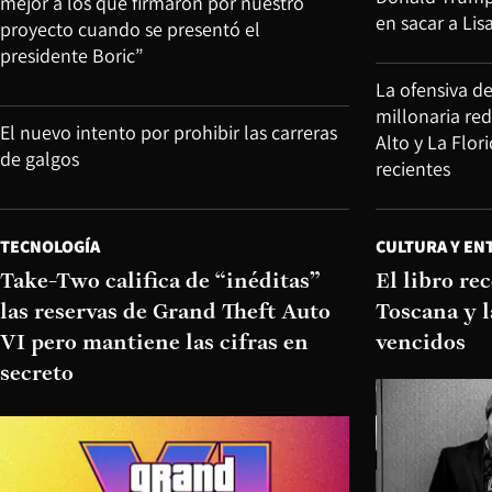
mejor a los que firmaron por nuestro
en sacar a Lis
proyecto cuando se presentó el
presidente Boric”
La ofensiva d
millonaria re
El nuevo intento por prohibir las carreras
Alto y La Flor
de galgos
recientes
TECNOLOGÍA
CULTURA Y EN
Take-Two califica de “inéditas”
El libro r
las reservas de Grand Theft Auto
Toscana y l
VI pero mantiene las cifras en
vencidos
secreto