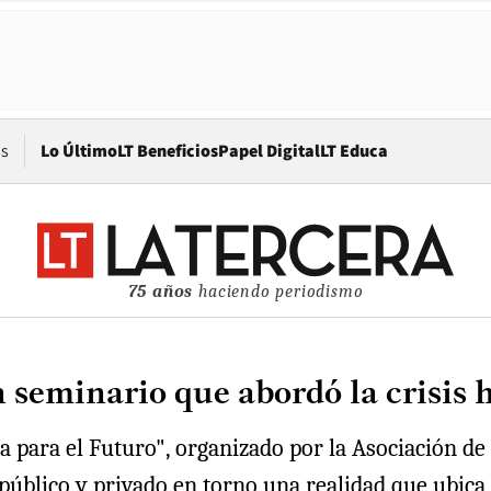
Opens in new window
os
Lo Último
LT Beneficios
Papel Digital
LT Educa
75 años
haciendo periodismo
 seminario que abordó la crisis h
ca para el Futuro", organizado por la Asociación 
 público y privado en torno una realidad que ubica