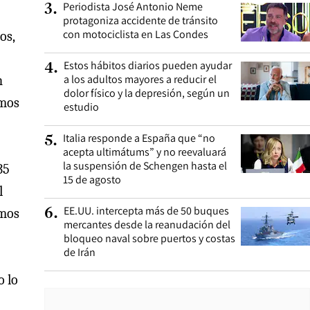
Periodista José Antonio Neme
3
.
protagoniza accidente de tránsito
con motociclista en Las Condes
os,
Estos hábitos diarios pueden ayudar
4
.
a los adultos mayores a reducir el
n
dolor físico y la depresión, según un
emos
estudio
Italia responde a España que “no
5
.
acepta ultimátums” y no reevaluará
la suspensión de Schengen hasta el
35
15 de agosto
l
EE.UU. intercepta más de 50 buques
emos
6
.
mercantes desde la reanudación del
bloqueo naval sobre puertos y costas
de Irán
o lo