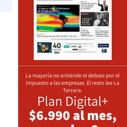
La mayoría no entiende el debate por el
impuesto a las empresas. El resto lee La
Tercera.
Plan Digital+
$6.990 al mes,