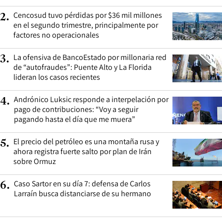
Cencosud tuvo pérdidas por $36 mil millones
2
.
en el segundo trimestre, principalmente por
factores no operacionales
La ofensiva de BancoEstado por millonaria red
3
.
de “autofraudes”: Puente Alto y La Florida
lideran los casos recientes
Andrónico Luksic responde a interpelación por
4
.
pago de contribuciones: “Voy a seguir
pagando hasta el día que me muera”
El precio del petróleo es una montaña rusa y
5
.
ahora registra fuerte salto por plan de Irán
sobre Ormuz
Caso Sartor en su día 7: defensa de Carlos
6
.
Larraín busca distanciarse de su hermano