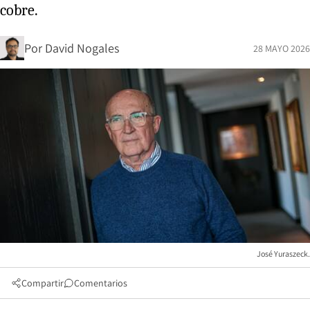
cobre.
Por
David Nogales
28 MAYO 2026
José Yuraszeck.
Compartir
Comentarios