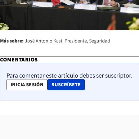
Más sobre:
José Antonio Kast
Presidente
Seguridad
COMENTARIOS
Para comentar este artículo debes ser suscriptor.
OPENS IN NEW WINDOW
INICIA SESIÓN
SUSCRÍBETE