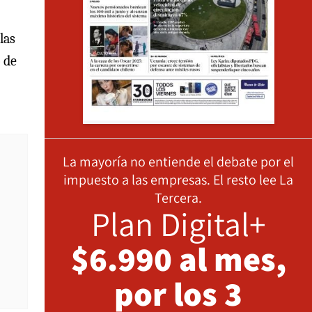
las
 de
La mayoría no entiende el debate por el
impuesto a las empresas. El resto lee La
Tercera.
Plan Digital+
$6.990 al mes,
por los 3