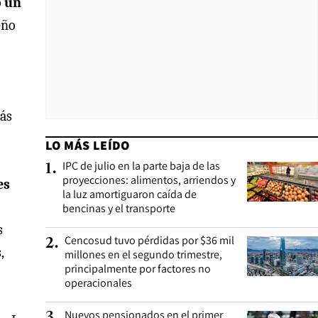
o un
eño
más
LO MÁS LEÍDO
IPC de julio en la parte baja de las
1
.
proyecciones: alimentos, arriendos y
es
la luz amortiguaron caída de
bencinas y el transporte
s
Cencosud tuvo pérdidas por $36 mil
2
.
,
millones en el segundo trimestre,
principalmente por factores no
operacionales
Nuevos pensionados en el primer