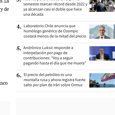
3
.
s. La
semestre marcan récord desde 2022 y
 y de
ya alcanzan casi el doble que hace
una década
Laboratorio Chile anuncia que
4
.
homólogo genérico de Ozempic
costará menos de la mitad del precio
Andrónico Luksic responde a
5
.
interpelación por pago de
contribuciones: “Voy a seguir
pagando hasta el día que me muera”
El precio del petróleo es una
6
.
montaña rusa y ahora registra fuerte
inco
salto por plan de Irán sobre Ormuz