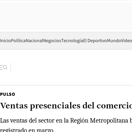
Inicio
Política
Nacional
Negocios
Tecnología
El Deportivo
Mundo
Vide
PULSO
Ventas presenciales del comerci
Las ventas del sector en la Región Metropolitana 
registrado en marzo.