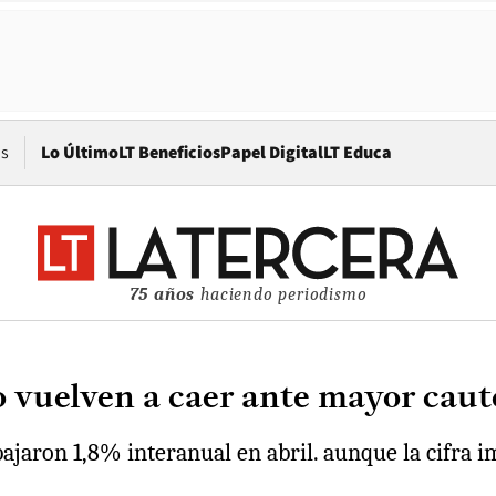
Opens in new window
os
Lo Último
LT Beneficios
Papel Digital
LT Educa
75 años
haciendo periodismo
o vuelven a caer ante mayor caut
bajaron 1,8% interanual en abril. aunque la cifra 