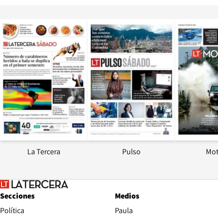
Opens in new window
Opens in ne
La Tercera
Pulso
Mot
Secciones
Medios
Política
Paula