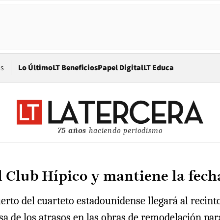
Opens in new window
os
Lo Último
LT Beneficios
Papel Digital
LT Educa
75 años
haciendo periodismo
el Club Hípico y mantiene la fec
erto del cuarteto estadounidense llegará al recint
usa de los atrasos en las obras de remodelación p