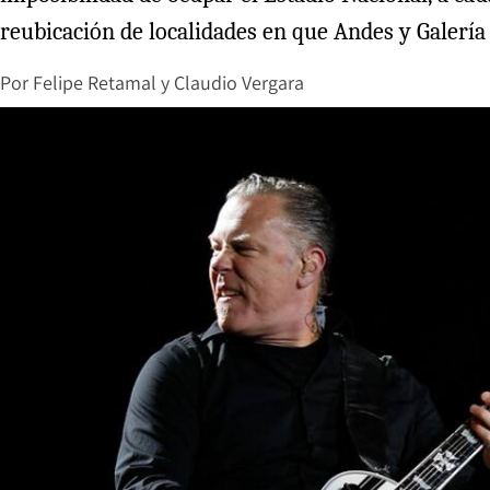
reubicación de localidades en que Andes y Galería
Por
Felipe Retamal
y
Claudio Vergara