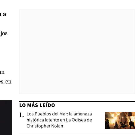
a a
ajos
un
s, en
LO MÁS LEÍDO
Los Pueblos del Mar: la amenaza
1
.
histórica latente en La Odisea de
Christopher Nolan