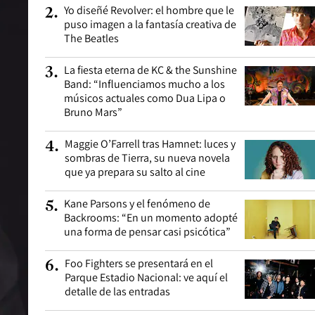
Yo diseñé Revolver: el hombre que le
2
.
puso imagen a la fantasía creativa de
The Beatles
La fiesta eterna de KC & the Sunshine
3
.
Band: “Influenciamos mucho a los
músicos actuales como Dua Lipa o
Bruno Mars”
Maggie O’Farrell tras Hamnet: luces y
4
.
sombras de Tierra, su nueva novela
que ya prepara su salto al cine
Kane Parsons y el fenómeno de
5
.
Backrooms: “En un momento adopté
una forma de pensar casi psicótica”
Foo Fighters se presentará en el
6
.
Parque Estadio Nacional: ve aquí el
detalle de las entradas