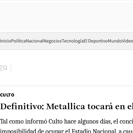
Inicio
Política
Nacional
Negocios
Tecnología
El Deportivo
Mundo
Vide
CULTO
Definitivo: Metallica tocará en 
Tal como informó Culto hace algunos días, el conci
imposibilidad de ocupar el Estadio Nacional, a ca