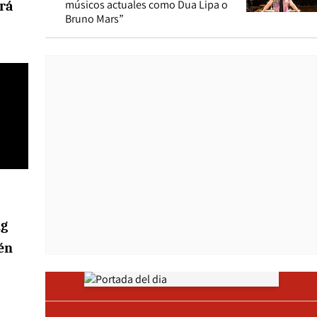
músicos actuales como Dua Lipa o
irá
Bruno Mars”
ng
én
Opens in new window