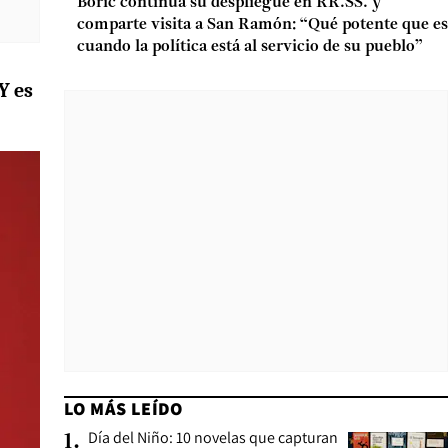
Boric continúa su despliegue en RR.SS. y
comparte visita a San Ramón: “Qué potente que es
cuando la política está al servicio de su pueblo”
Y es
LO MÁS LEÍDO
Día del Niño: 10 novelas que capturan
1
.