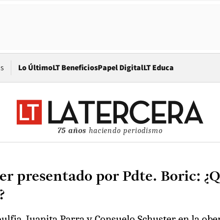
Opens in new window
os
Lo Último
LT Beneficios
Papel Digital
LT Educa
75 años
haciendo periodismo
ser presentado por Pdte. Boric: ¿
?
oulfia, Juanita Parra y Consuelo Schuster en la ob