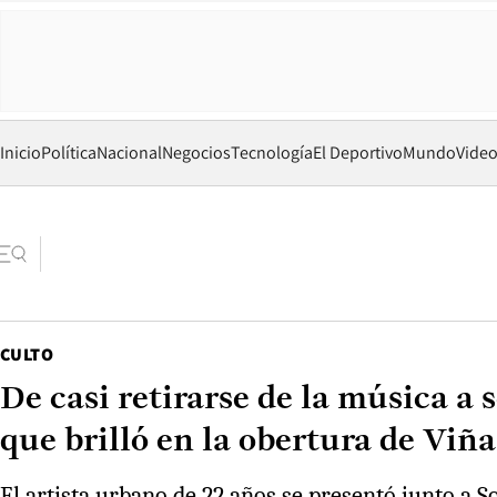
Inicio
Política
Nacional
Negocios
Tecnología
El Deportivo
Mundo
Vide
CULTO
De casi retirarse de la música a 
que brilló en la obertura de Viña
El artista urbano de 22 años se presentó junto a S