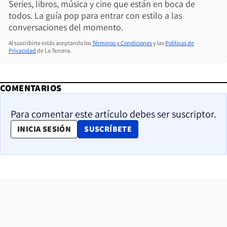
Series, libros, música y cine que están en boca de
todos. La guía pop para entrar con estilo a las
conversaciones del momento.
Al suscribirte estás aceptando los
Términos y Condiciones
y las
Políticas de
Privacidad
de La Tercera.
COMENTARIOS
Para comentar este artículo debes ser suscriptor.
OPENS IN NEW WINDOW
INICIA SESIÓN
SUSCRÍBETE