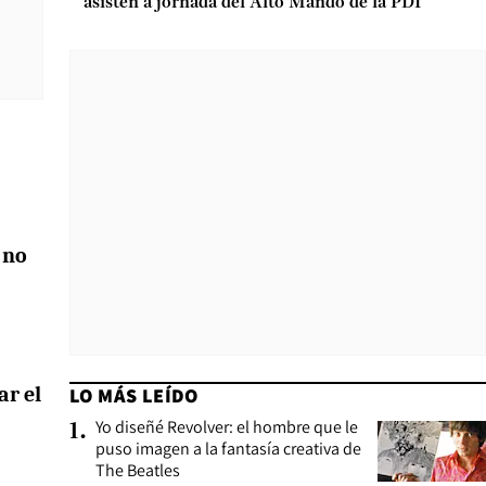
asisten a jornada del Alto Mando de la PDI
 no
ar el
LO MÁS LEÍDO
Yo diseñé Revolver: el hombre que le
1
.
puso imagen a la fantasía creativa de
The Beatles