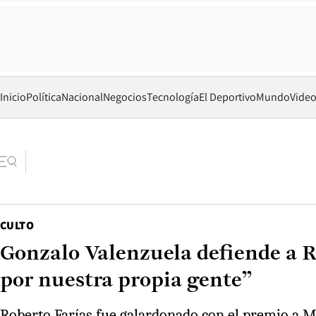
Inicio
Política
Nacional
Negocios
Tecnología
El Deportivo
Mundo
Vide
CULTO
Gonzalo Valenzuela defiende a 
por nuestra propia gente”
Roberto Farías fue galardonado con el premio a Mej