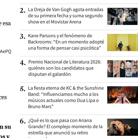
La Oreja de Van Gogh agota entradas
2
.
de su primera fecha y suma segundo
show en el Movistar Arena
e esa
Kane Parsons y el fenómeno de
3
.
Backrooms: “En un momento adopté
una forma de pensar casi psicótica”
TiAePQ
Premio Nacional de Literatura 2026:
4
.
quiénes son los candidatos que
disputan el galardón
La fiesta eterna de KC & the Sunshine
5
.
Band: “Influenciamos mucho a los
ces
músicos actuales como Dua Lipa o
Bruno Mars”
¿Qué es lo que pasa con Ariana
6
.
en su
Grande? El complejo momento de la
estrella que anunció su retiro
os y