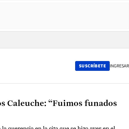
SUSCRÍBETE
INGRESAR
ios Caleuche: “Fuimos funados
la querencia en la cita que se hizo ayer en el