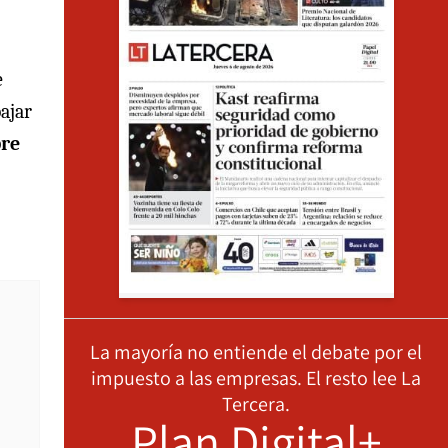
e
bajar
bre
La mayoría no entiende el debate por el
impuesto a las empresas. El resto lee La
Tercera.
Plan Digital+