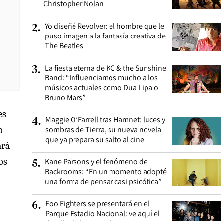
Christopher Nolan
Yo diseñé Revolver: el hombre que le
2
.
puso imagen a la fantasía creativa de
The Beatles
La fiesta eterna de KC & the Sunshine
3
.
Band: “Influenciamos mucho a los
músicos actuales como Dua Lipa o
Bruno Mars”
es
Maggie O’Farrell tras Hamnet: luces y
4
.
sombras de Tierra, su nueva novela
o
que ya prepara su salto al cine
ará
os
Kane Parsons y el fenómeno de
5
.
Backrooms: “En un momento adopté
una forma de pensar casi psicótica”
Foo Fighters se presentará en el
6
.
Parque Estadio Nacional: ve aquí el