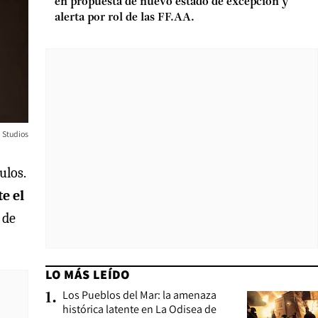
en propuesta de nuevo estado de excepción y
alerta por rol de las FF.AA.
Studios
ulos.
e el
 de
LO MÁS LEÍDO
Los Pueblos del Mar: la amenaza
1
.
histórica latente en La Odisea de