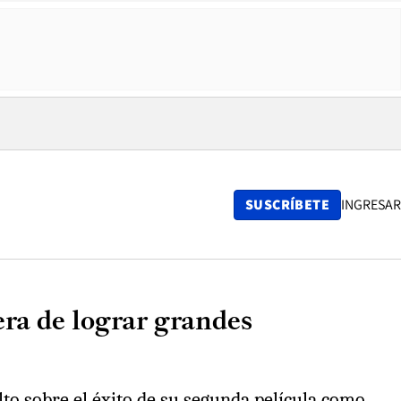
SUSCRÍBETE
INGRESAR
era de lograr grandes
ulto sobre el éxito de su segunda película como