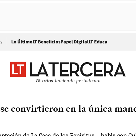
Opens in new window
os
Lo Último
LT Beneficios
Papel Digital
LT Educa
75 años
haciendo periodismo
 se convirtieron en la única man
daptación de La Casa de los Espíritus – habla con C