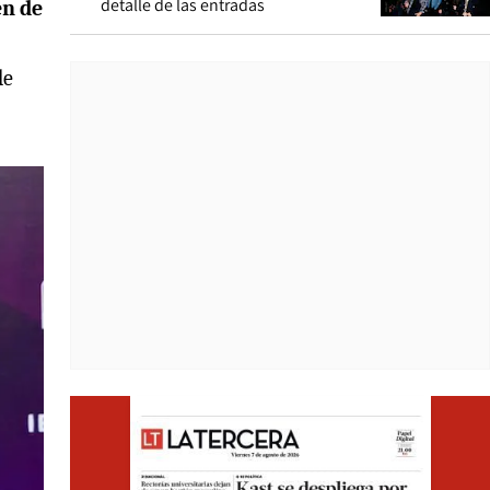
detalle de las entradas
en de
de
Opens i