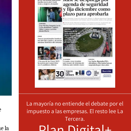
La mayoría no entiende el debate por el
e
impuesto a las empresas. El resto lee La
Tercera.
Plan Digital+
e la