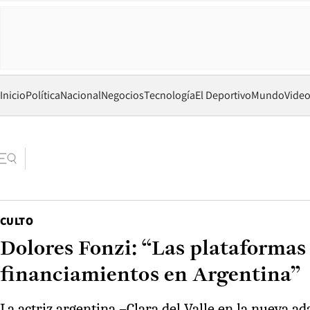
Inicio
Política
Nacional
Negocios
Tecnología
El Deportivo
Mundo
Vide
CULTO
Dolores Fonzi: “Las plataformas
financiamientos en Argentina”
La actriz argentina –Clara del Valle en la nueva a