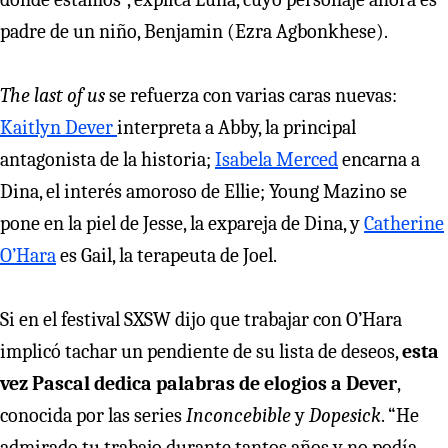
padre de un niño, Benjamin (Ezra Agbonkhese).
The last of us
se refuerza con varias caras nuevas:
Kaitlyn Dever
interpreta a Abby, la principal
antagonista de la historia;
Isabela Merced
encarna a
Dina, el interés amoroso de Ellie; Young Mazino se
pone en la piel de Jesse, la expareja de Dina, y
Catherine
O’Hara
es Gail, la terapeuta de Joel.
Si en el festival SXSW dijo que trabajar con O’Hara
implicó tachar un pendiente de su lista de deseos,
esta
vez Pascal dedica palabras de elogios a Dever
,
conocida por las series
Inconcebible
y
Dopesick
. “He
admirado tu trabajo durante tantos años y no podía