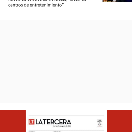
centros de entretenimiento”
Opens in ne