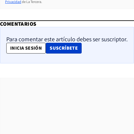
Privacidad
de La Tercera.
COMENTARIOS
Para comentar este artículo debes ser suscriptor.
OPENS IN NEW WINDOW
INICIA SESIÓN
SUSCRÍBETE