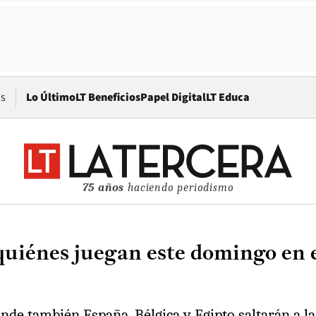
Opens in new window
os
Lo Último
LT Beneficios
Papel Digital
LT Educa
75 años
haciendo periodismo
: quiénes juegan este domingo en
de también España, Bélgica y Egipto saltarán a la 