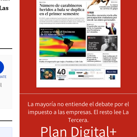
Las
RATE
l
La mayoría no entiende el debate por el
impuesto a las empresas. El resto lee La
Tercera.
Plan Digital+