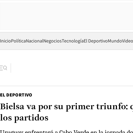
Inicio
Política
Nacional
Negocios
Tecnología
El Deportivo
Mundo
Vide
EL DEPORTIVO
Bielsa va por su primer triunfo
los partidos
Uruguay enfrentará a Cabo Verde en la jornada don