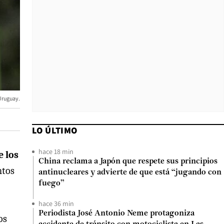
Uruguay.
LO ÚLTIMO
hace 18 min
e los
China reclama a Japón que respete sus principios
ntos
antinucleares y advierte de que está “jugando con
fuego”
hace 36 min
Periodista José Antonio Neme protagoniza
os