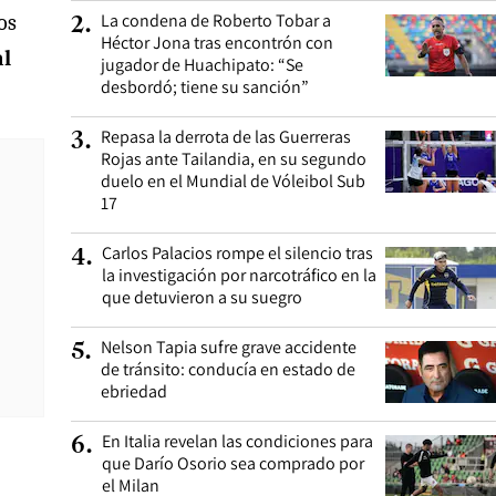
La condena de Roberto Tobar a
os
2
.
Héctor Jona tras encontrón con
al
jugador de Huachipato: “Se
desbordó; tiene su sanción”
Repasa la derrota de las Guerreras
3
.
Rojas ante Tailandia, en su segundo
duelo en el Mundial de Vóleibol Sub
17
Carlos Palacios rompe el silencio tras
4
.
la investigación por narcotráfico en la
que detuvieron a su suegro
Nelson Tapia sufre grave accidente
5
.
de tránsito: conducía en estado de
ebriedad
En Italia revelan las condiciones para
6
.
que Darío Osorio sea comprado por
el Milan