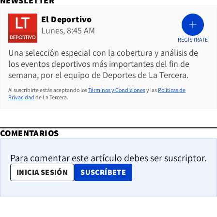
NEWSLETTER
El Deportivo
Lunes, 8:45 AM
REGÍSTRATE
Una selección especial con la cobertura y análisis de
los eventos deportivos más importantes del fin de
semana, por el equipo de Deportes de La Tercera.
Al suscribirte estás aceptando los
Términos y Condiciones
y las
Políticas de
Privacidad
de La Tercera.
COMENTARIOS
Para comentar este artículo debes ser suscriptor.
OPENS IN NEW WINDOW
INICIA SESIÓN
SUSCRÍBETE