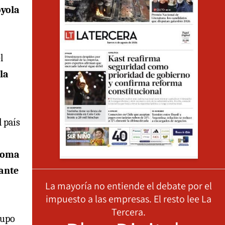
oyola
l
la
l país
asoma
rante
La mayoría no entiende el debate por el
impuesto a las empresas. El resto lee La
Tercera.
supo