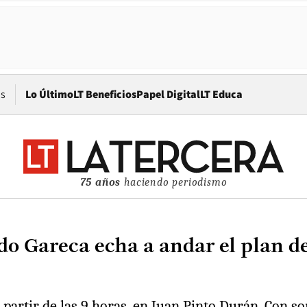
Opens in new window
os
Lo Último
LT Beneficios
Papel Digital
LT Educa
75 años
haciendo periodismo
o Gareca echa a andar el plan de 
 a partir de las 9 horas, en Juan Pinto Durán. Con 