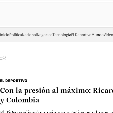
Inicio
Política
Nacional
Negocios
Tecnología
El Deportivo
Mundo
Vide
EL DEPORTIVO
Con la presión al máximo: Ricard
y Colombia
El Tigre realizará su primera práctica este lunes,