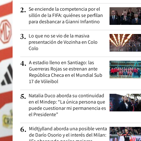
Se enciende la competencia por el
2
.
sillón de la FIFA: quiénes se perfilan
para desbancar a Gianni Infantino
Lo que no se vio de la masiva
3
.
presentación de Vozinha en Colo
Colo
A estadio lleno en Santiago: las
4
.
Guerreras Rojas se estrenan ante
República Checa en el Mundial Sub
17 de Vóleibol
Natalia Duco aborda su continuidad
5
.
en el Mindep: “La única persona que
puede cuestionar mi permanencia es
el Presidente”
Midtjylland aborda una posible venta
6
.
de Darío Osorio y el interés del Milan: