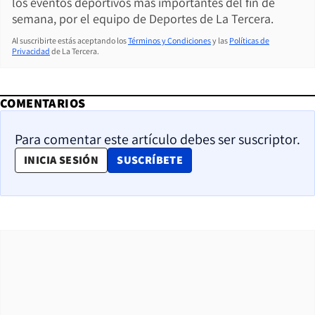
los eventos deportivos más importantes del fin de
semana, por el equipo de Deportes de La Tercera.
Al suscribirte estás aceptando los
Términos y Condiciones
y las
Políticas de
Privacidad
de La Tercera.
COMENTARIOS
Para comentar este artículo debes ser suscriptor.
OPENS IN NEW WINDOW
INICIA SESIÓN
SUSCRÍBETE