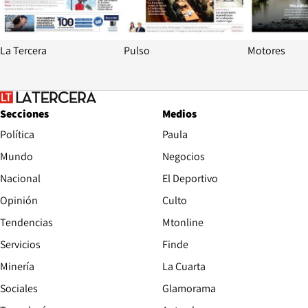
La Tercera
Pulso
Motores
Secciones
Medios
Política
Paula
Mundo
Negocios
Nacional
El Deportivo
Opinión
Culto
Tendencias
Mtonline
Servicios
Finde
Opens in new window
Minería
La Cuarta
Opens in new wind
Sociales
Glamorama