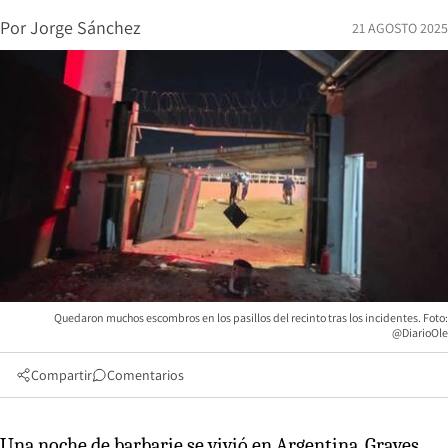
Por
Jorge Sánchez
21 AGOSTO 2025
Quedaron muchos escombros en los pasillos del recinto tras los incidentes. Foto:
@DiarioOle
Compartir
Comentarios
Una noche de barbarie se vivió en Argentina. Graves