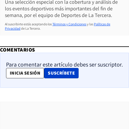
Una selección especial con la cobertura y análisis de
los eventos deportivos más importantes del fin de
semana, por el equipo de Deportes de La Tercera.
Al suscribirte estás aceptando los
Términos y Condiciones
y las
Políticas de
Privacidad
de La Tercera.
COMENTARIOS
Para comentar este artículo debes ser suscriptor.
OPENS IN NEW WINDOW
INICIA SESIÓN
SUSCRÍBETE