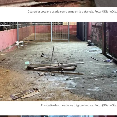
Cualquier cosa era usada como arma en la batahola. Foto: @DiarioOle.
El estadio después de los trágicos hechos. Foto: @DiarioOle.