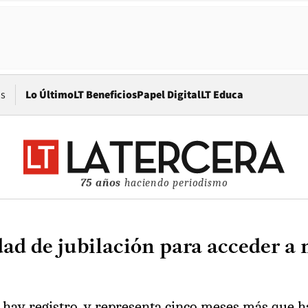
Opens in new window
os
Lo Último
LT Beneficios
Papel Digital
LT Educa
75 años
haciendo periodismo
ad de jubilación para acceder a 
 hay registro, y representa cinco meses más que ha