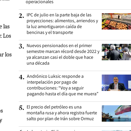
operacionales
IPC de julio en la parte baja de las
2
.
proyecciones: alimentos, arriendos y
e las
la luz amortiguaron caída de
bencinas y el transporte
. Los
Nuevos pensionados en el primer
3
.
semestre marcan récord desde 2022 y
r los
ya alcanzan casi el doble que hace
una década
Andrónico Luksic responde a
4
.
interpelación por pago de
contribuciones: “Voy a seguir
pagando hasta el día que me muera”
El precio del petróleo es una
5
.
os
montaña rusa y ahora registra fuerte
salto por plan de Irán sobre Ormuz
 y