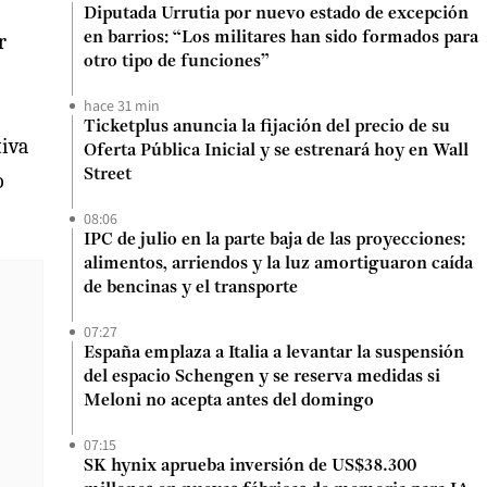
Diputada Urrutia por nuevo estado de excepción
r
en barrios: “Los militares han sido formados para
otro tipo de funciones”
hace 31 min
Ticketplus anuncia la fijación del precio de su
tiva
Oferta Pública Inicial y se estrenará hoy en Wall
Street
o
08:06
IPC de julio en la parte baja de las proyecciones:
alimentos, arriendos y la luz amortiguaron caída
de bencinas y el transporte
07:27
España emplaza a Italia a levantar la suspensión
del espacio Schengen y se reserva medidas si
Meloni no acepta antes del domingo
07:15
SK hynix aprueba inversión de US$38.300