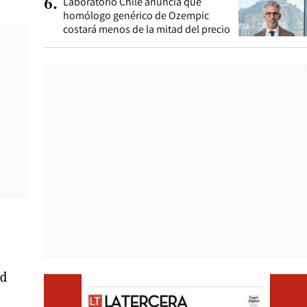
Laboratorio Chile anuncia que
6
.
homólogo genérico de Ozempic
costará menos de la mitad del precio
ad
Opens i