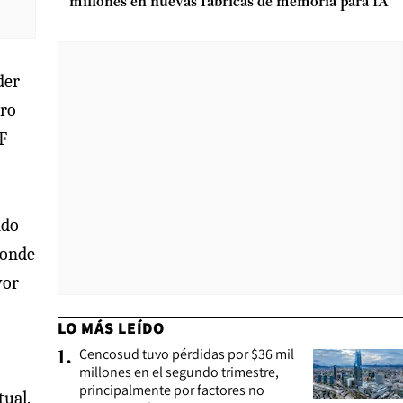
millones en nuevas fábricas de memoria para IA
der
ero
F
ndo
 donde
yor
LO MÁS LEÍDO
Cencosud tuvo pérdidas por $36 mil
1
.
millones en el segundo trimestre,
principalmente por factores no
tual.