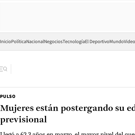
Inicio
Política
Nacional
Negocios
Tecnología
El Deportivo
Mundo
Vide
PULSO
Mujeres están postergando su ed
previsional
Llegó a 62,3 años en marzo, el mayor nivel del que