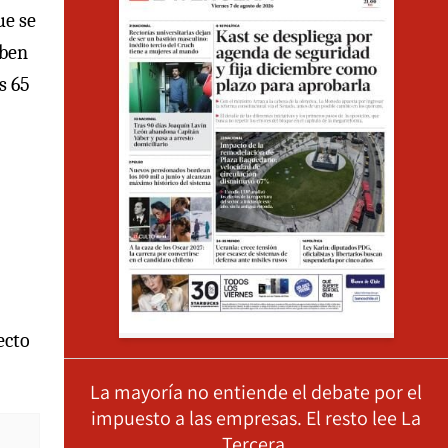
ue se
iben
s 65
ecto
La mayoría no entiende el debate por el
impuesto a las empresas. El resto lee La
Tercera.