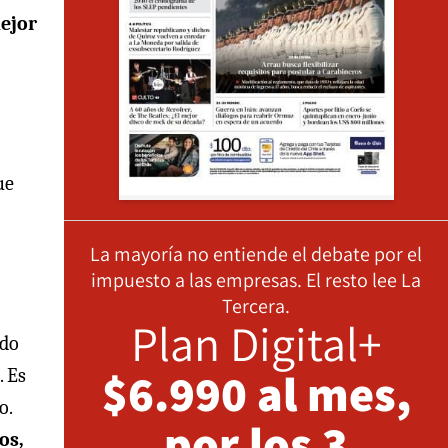
mejor
ue
La mayoría no entiende el debate por el
impuesto a las empresas. El resto lee La
Tercera.
Plan Digital+
ndo
$6.990 al mes,
. Es
o.
por los 3
os,