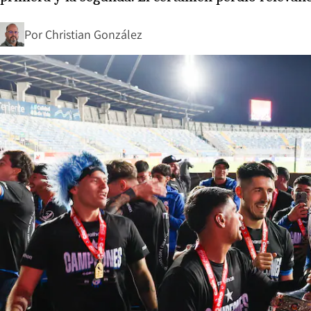
Por
Christian González