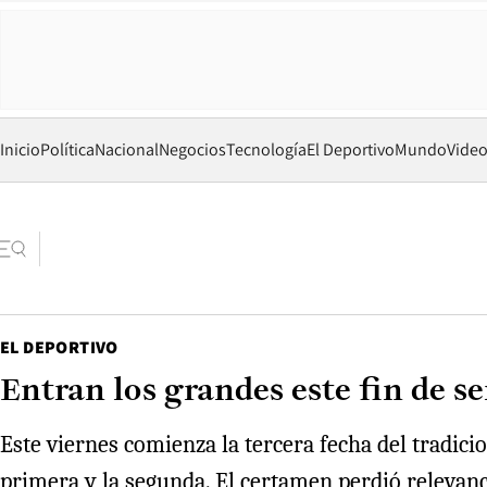
Inicio
Política
Nacional
Negocios
Tecnología
El Deportivo
Mundo
Vide
EL DEPORTIVO
Entran los grandes este fin de 
Este viernes comienza la tercera fecha del tradic
primera y la segunda. El certamen perdió relevanci