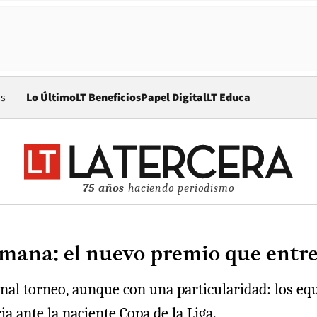
Opens in new window
os
Lo Último
LT Beneficios
Papel Digital
LT Educa
75 años
haciendo periodismo
semana: el nuevo premio que entr
ional torneo, aunque con una particularidad: los e
a ante la naciente Copa de la Liga.