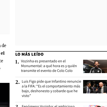
n de
 el
LO MÁS LEÍDO
te
Vozinha es presentado en el
1
.
Monumental: a qué hora es y quién
e
transmite el evento de Colo Colo
Luis Figo pide que Infantino renuncie
2
.
a la FIFA: “Es el comportamiento más
bajo, deshonesto y cobarde que he
visto”
Fenómeno Vozinha: el ambicioso