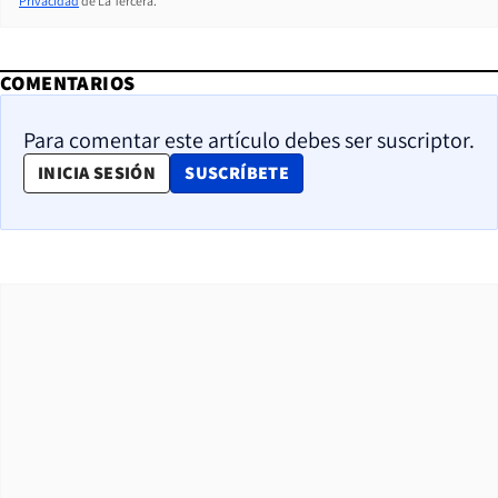
Privacidad
de La Tercera.
COMENTARIOS
Para comentar este artículo debes ser suscriptor.
OPENS IN NEW WINDOW
INICIA SESIÓN
SUSCRÍBETE