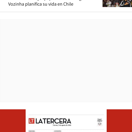
Vozinha planifica su vida en Chile
Opens in ne