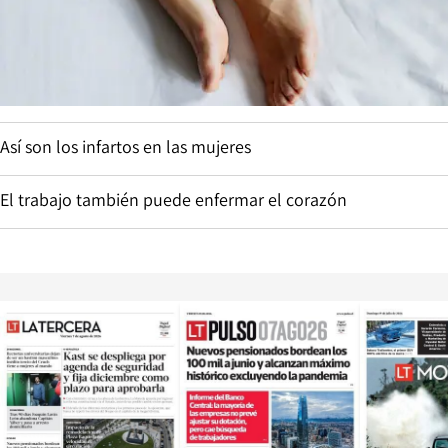
Así son los infartos en las mujeres
El trabajo también puede enfermar el corazón
Opens in new window
Opens in ne