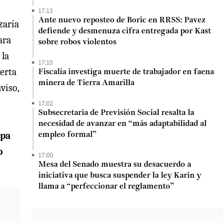
17:13
Ante nuevo reposteo de Boric en RRSS: Pavez
zaría
defiende y desmenuza cifra entregada por Kast
ara
sobre robos violentos
 la
17:10
ierta
Fiscalía investiga muerte de trabajador en faena
minera de Tierra Amarilla
viso,
17:02
Subsecretaria de Previsión Social resalta la
necesidad de avanzar en “más adaptabilidad al
opa
empleo formal”
o
17:00
Mesa del Senado muestra su desacuerdo a
iniciativa que busca suspender la ley Karin y
llama a “perfeccionar el reglamento”