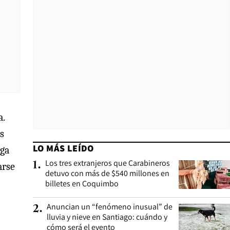
a.
s
LO MÁS LEÍDO
ega
Los tres extranjeros que Carabineros
1
.
arse
detuvo con más de $540 millones en
billetes en Coquimbo
Anuncian un “fenómeno inusual” de
2
.
lluvia y nieve en Santiago: cuándo y
cómo será el evento