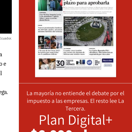
 Ecuador.
la
o e
l
ega.
La mayoría no entiende el debate por el
impuesto a las empresas. El resto lee La
Tercera.
Plan Digital+