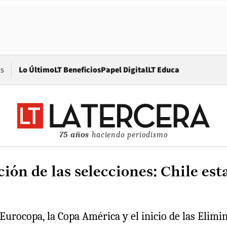
Opens in new window
os
Lo Último
LT Beneficios
Papel Digital
LT Educa
75 años
haciendo periodismo
ón de las selecciones: Chile esta
a Eurocopa, la Copa América y el inicio de las Eli