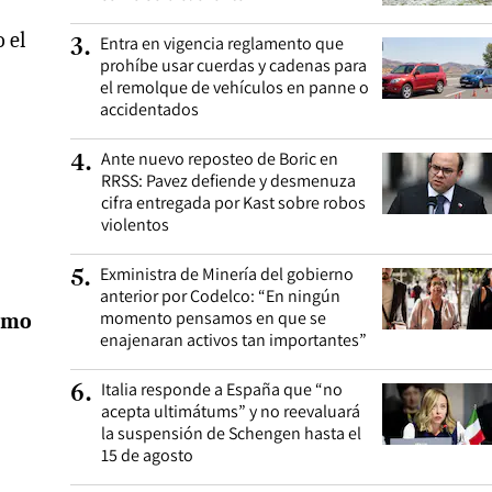
 el
Entra en vigencia reglamento que
3
.
prohíbe usar cuerdas y cadenas para
el remolque de vehículos en panne o
accidentados
Ante nuevo reposteo de Boric en
4
.
RRSS: Pavez defiende y desmenuza
cifra entregada por Kast sobre robos
violentos
Exministra de Minería del gobierno
5
.
anterior por Codelco: “En ningún
momento pensamos en que se
como
enajenaran activos tan importantes”
Italia responde a España que “no
6
.
acepta ultimátums” y no reevaluará
la suspensión de Schengen hasta el
15 de agosto