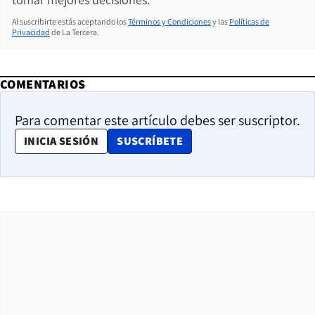
Al suscribirte estás aceptando los
Términos y Condiciones
y las
Políticas de
Privacidad
de La Tercera.
COMENTARIOS
Para comentar este artículo debes ser suscriptor.
OPENS IN NEW WINDOW
INICIA SESIÓN
SUSCRÍBETE